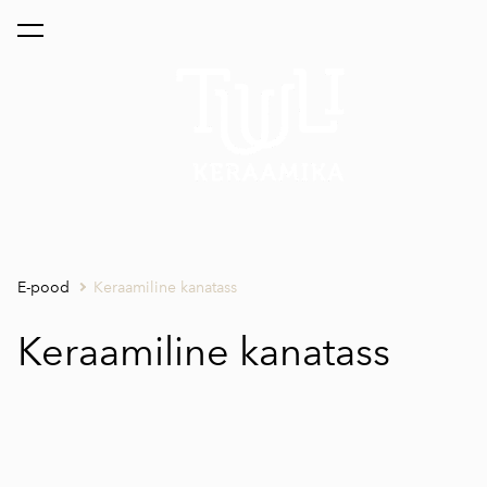
lisati ostukorvi.
Vaata ostukorvi
E-pood
Keraamiline kanatass
Keraamiline kanatass