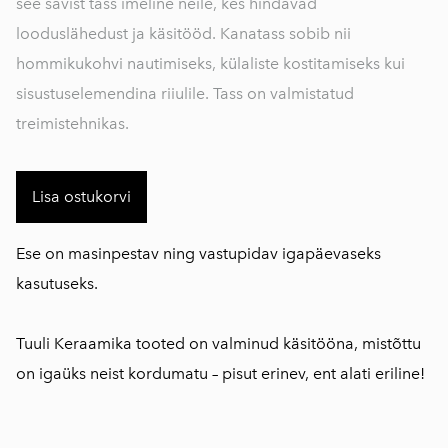
see savist tass imeline neile, kes hindavad
looduslähedust ja käsitööd. Kanatass sobib nii
hommikukohvi nautimiseks, külaliste kostitamiseks kui
sisustuselemendina riiulile. Tass on valmistatud
treimistehnikas.
Lisa ostukorvi
Ese on masinpestav ning vastupidav igapäevaseks
kasutuseks.
Tuuli Keraamika tooted on valminud käsitööna, mistõttu
on igaüks neist kordumatu – pisut erinev, ent alati eriline!